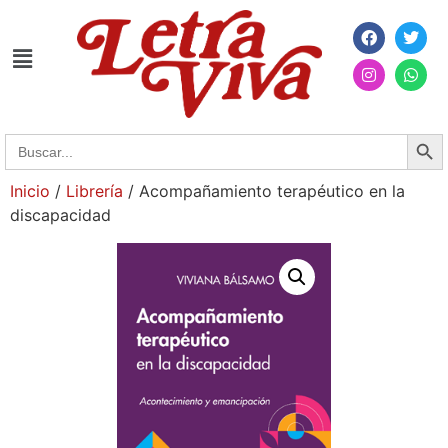
Searc
Search
for:
Inicio
/
Librería
/ Acompañamiento terapéutico en la
discapacidad