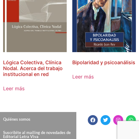
Lógica Colectiva, Clínica
Bipolaridad y psicoanálisis
Nodal. Acerca del trabajo
institucional en red
Leer más
Leer más
Quiénes somos
Suscribite al mailing de novedades de
Editorial Letra Viva