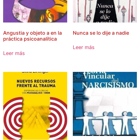
Angustia y objeto a en la
Nunca se lo dije a nadie
práctica psicoanalítica
Leer más
Leer más