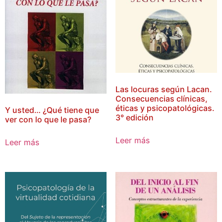
Las locuras según Lacan.
Consecuencias clínicas,
éticas y psicopatológicas.
Y usted… ¿Qué tiene que
3° edición
ver con lo que le pasa?
Leer más
Leer más