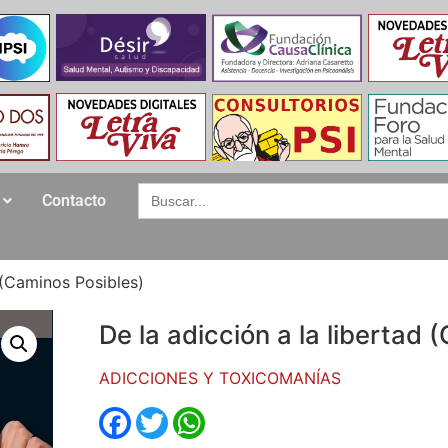
Search
Contacto
for:
d (Caminos Posibles)
De la adicción a la libertad 
ADICCIONES Y TOXICOMANÍAS
Facebook
Twitter
WhatsApp