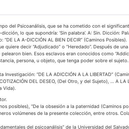
mpo del Psicoanálisis, que se ha cometido con el significan
icción, lo que supondría: ‘Sin palabra’. A: Sin. Dicción: P
 sido: “DE LA A-DICCIÓN AL BIEN DECIR” (Caminos Posibles).
 que quiere decir “Adjudicado” o “Heredado”. Después de un
 pelearon bien. Esos esclavos eran conocidos como “Addic
stancia, persona, u objeto, que tenga poder sobre el sujeto.
sta Investigación: “DE LA ADICCIÓN A LA LIBERTAD” (Caminos
COTIZACIÓN DEL DESEO, (Del Otro, y del Sujeto), … A 
a Vida).
tor.
nos posibles), “De la obsesión a la paternidad (Caminos posi
meros volúmenes de la presente colección, entre otros. Colab
damentales del psicoanálisis” de la Universidad del Salvado