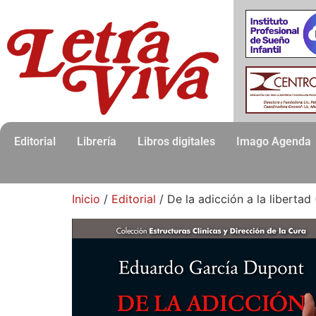
Editorial
Librería
Libros digitales
Imago Agenda
Inicio
/
Editorial
/ De la adicción a la liberta