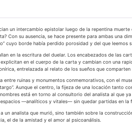
ician un intercambio epistolar luego de la repentina muerte 
ista? Con su ausencia, se hace presente para ambas una dime
ro” cuyo borde había perdido porosidad y del que leemos su
allan en la escritura del duelar. Los encabezados de las ca
explicitan en el cuerpo de la carta y cambian con una rapid
nírica, entrelazada al relato de los sueños que comparten 
ina entre ruinas y monumentos conmemorativos, con el mus
etargo”. Aunque el centro, la fijeza de una locación tanto com
y nombres está en torno al consultorio del analista al que y
espacios —analíticos y vitales— sin quedar partidas en la f
r a un analista que murió, sino también sobre la construcci
a, el de la amistad y el amor al psicoanálisis.