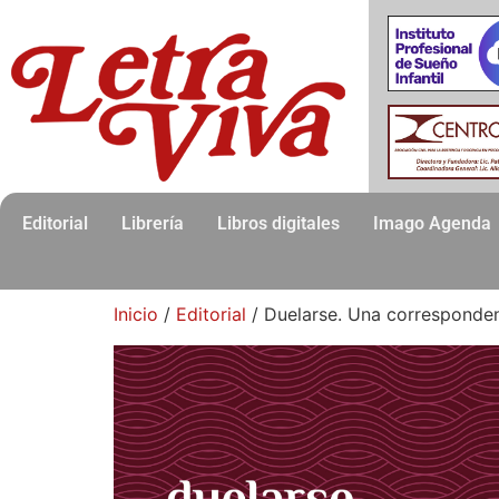
Editorial
Librería
Libros digitales
Imago Agenda
Inicio
/
Editorial
/ Duelarse. Una corresponden