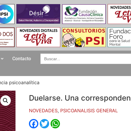
Search
Contacto
for:
cia psicoanalítica
Duelarse. Una correspondenc
NOVEDADES
,
PSICOANALISIS GENERAL
Facebook
Twitter
WhatsApp