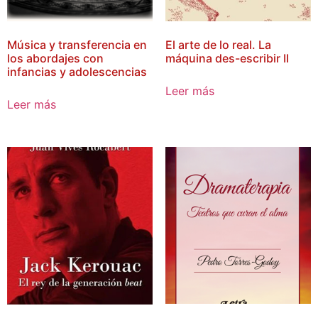
Música y transferencia en
El arte de lo real. La
los abordajes con
máquina des-escribir II
infancias y adolescencias
Leer más
Leer más