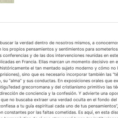
 buscar la verdad dentro de nosotros mismos, a conocernos
n los propios pensamientos y sentimientos para someterlos a
os conferencias y de las dos intervenciones reunidas en este
icadas en Francia. Ellas marcan un momento decisivo en e
 históricamente el tan mentado sujeto moderno y cómo no b
prisiones), sino que es necesario incorporar también las “té
o, su “alma” y sus conductas. En exposiciones orales que 
Antigu?edad grecorromana y del cristianismo primitivo las té
irección de conciencia y la confesión. Y advierte una oposi
”, que no buscaba extraer una verdad oculta en el fondo de
confiesa a tu guía espiritual cada uno de tus pensamientos”
n constantes por las faltas cometidas. Es aquí, en esta di