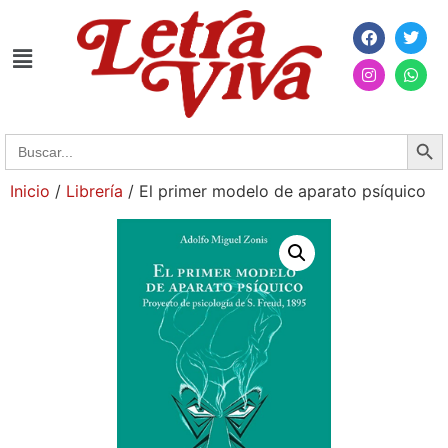
Searc
Search
for:
Inicio
/
Librería
/ El primer modelo de aparato psíquico