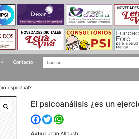
Search
Contacto
for:
cio espiritual?
El psicoanálisis ¿es un ejerci
Facebook
Twitter
WhatsApp
Autor:
Jean Allouch