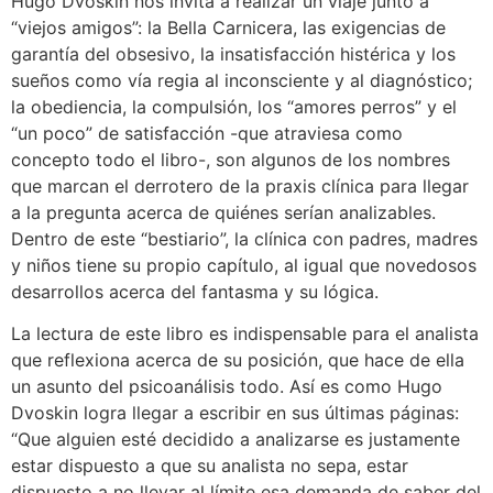
Hugo Dvoskin nos invita a realizar un viaje junto a
“viejos amigos”: la Bella Carnicera, las exigencias de
garantía del obsesivo, la insatisfacción histérica y los
sueños como vía regia al inconsciente y al diagnóstico;
la obediencia, la compulsión, los “amores perros” y el
“un poco” de satisfacción -que atraviesa como
concepto todo el libro-, son algunos de los nombres
que marcan el derrotero de la praxis clínica para llegar
a la pregunta acerca de quiénes serían analizables.
Dentro de este “bestiario”, la clínica con padres, madres
y niños tiene su propio capítulo, al igual que novedosos
desarrollos acerca del fantasma y su lógica.
La lectura de este libro es indispensable para el analista
que reflexiona acerca de su posición, que hace de ella
un asunto del psicoanálisis todo. Así es como Hugo
Dvoskin logra llegar a escribir en sus últimas páginas:
“Que alguien esté decidido a analizarse es justamente
estar dispuesto a que su analista no sepa, estar
dispuesto a no llevar al límite esa demanda de saber del