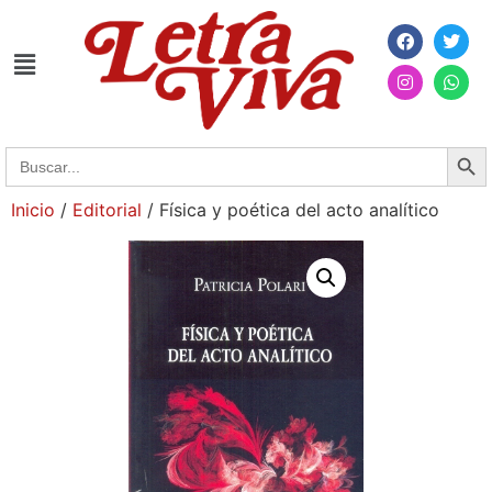
Searc
Search
for:
Inicio
/
Editorial
/ Física y poética del acto analítico