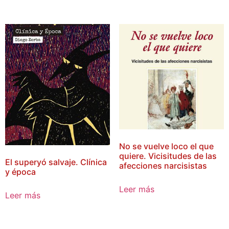
No se vuelve loco el que
quiere. Vicisitudes de las
El superyó salvaje. Clínica
afecciones narcisistas
y época
Leer más
Leer más