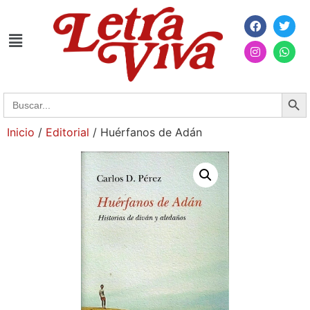
Searc
Search
for:
Inicio
/
Editorial
/ Huérfanos de Adán