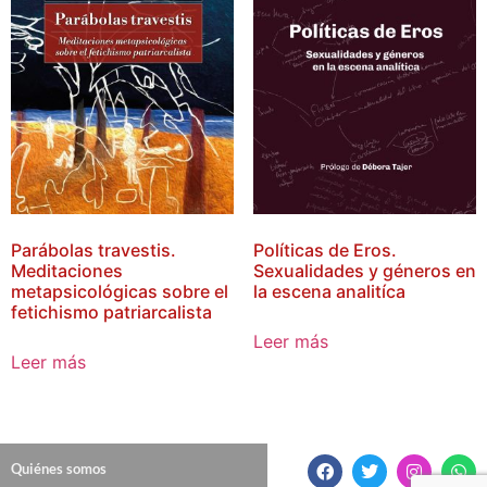
Parábolas travestis.
Políticas de Eros.
Meditaciones
Sexualidades y géneros en
metapsicológicas sobre el
la escena analitíca
fetichismo patriarcalista
Leer más
Leer más
Quiénes somos