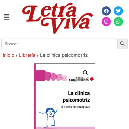
Searc
Search
for:
Inicio
/
Librería
/ La clínica psicomotriz