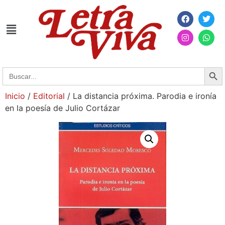
Searc
Search
for:
Inicio
/
Editorial
/ La distancia próxima. Parodia e ironía
en la poesía de Julio Cortázar