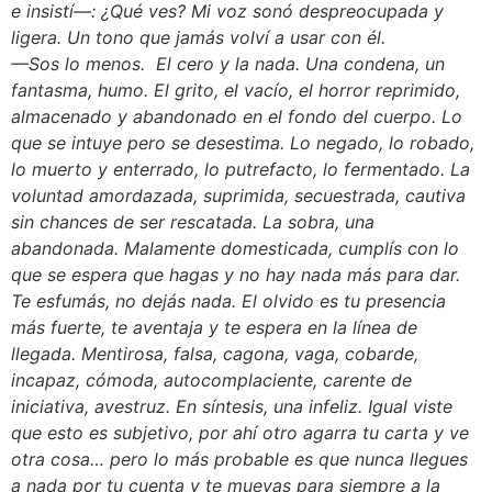
e insistí—: ¿Qué ves? Mi voz sonó despreocupada y
ligera. Un tono que jamás volví a usar con él.
—Sos lo menos. El cero y la nada. Una condena, un
fantasma, humo. El grito, el vacío, el horror reprimido,
almacenado y abandonado en el fondo del cuerpo. Lo
que se intuye pero se desestima. Lo negado, lo robado,
lo muerto y enterrado, lo putrefacto, lo fermentado. La
voluntad amordazada, suprimida, secuestrada, cautiva
sin chances de ser rescatada. La sobra, una
abandonada. Malamente domesticada, cumplís con lo
que se espera que hagas y no hay nada más para dar.
Te esfumás, no dejás nada. El olvido es tu presencia
más fuerte, te aventaja y te espera en la línea de
llegada. Mentirosa, falsa, cagona, vaga, cobarde,
incapaz, cómoda, autocomplaciente, carente de
iniciativa, avestruz. En síntesis, una infeliz. Igual viste
que esto es subjetivo, por ahí otro agarra tu carta y ve
otra cosa… pero lo más probable es que nunca llegues
a nada por tu cuenta y te muevas para siempre a la