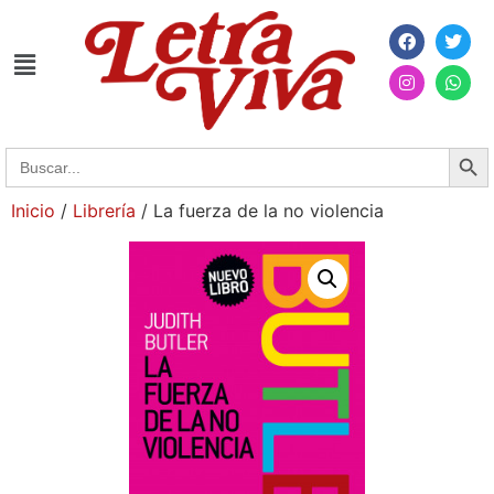
Searc
Search
for:
Inicio
/
Librería
/ La fuerza de la no violencia