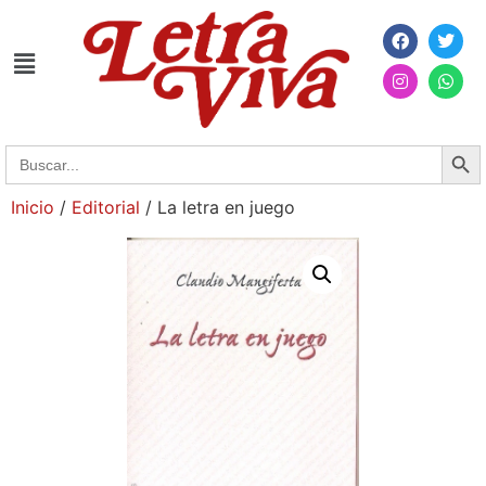
Searc
Search
for:
Inicio
/
Editorial
/ La letra en juego