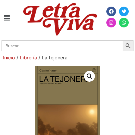
Searc
Search
for:
Inicio
/
Librería
/ La tejonera