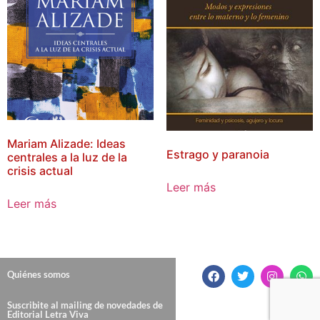
Mariam Alizade: Ideas
Estrago y paranoia
centrales a la luz de la
crisis actual
Leer más
Leer más
Quiénes somos
Suscribite al mailing de novedades de
Editorial Letra Viva