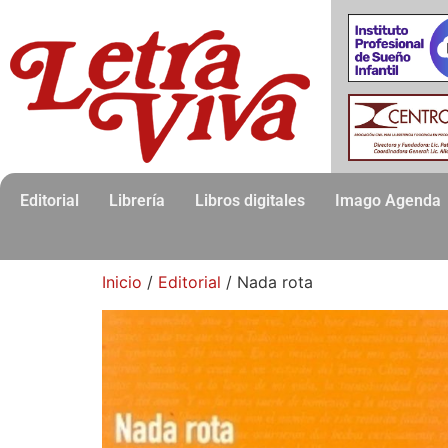
Editorial
Librería
Libros digitales
Imago Agenda
Inicio
/
Editorial
/ Nada rota