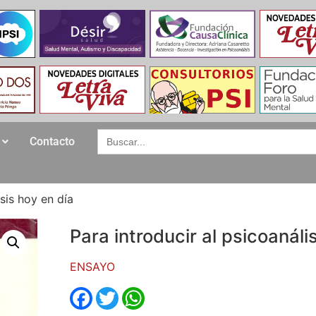
Search
Contacto
for:
isis hoy en día
Para introducir al psicoanáli
ENSAYO
Facebook
Twitter
WhatsApp