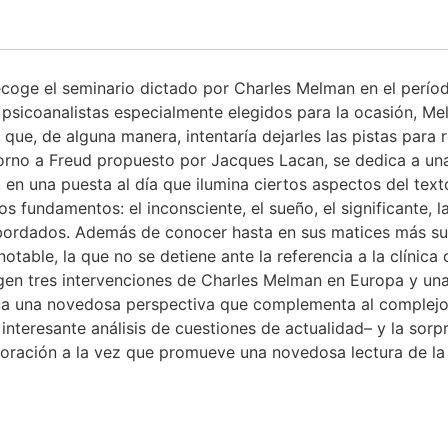
” recoge el seminario dictado por Charles Melman en el perí
psicoanalistas especialmente elegidos para la ocasión, Me
ue, de alguna manera, intentaría dejarles las pistas para r
rno a Freud propuesto por Jacques Lacan, se dedica a una 
, en una puesta al día que ilumina ciertos aspectos del text
s fundamentos: el inconsciente, el sueño, el significante, la 
abordados. Además de conocer hasta en sus matices más sut
able, la que no se detiene ante la referencia a la clínica 
gen tres intervenciones de Charles Melman en Europa y una 
úa una novedosa perspectiva que complementa al complejo d
interesante análisis de cuestiones de actualidad– y la sorp
aboración a la vez que promueve una novedosa lectura de la