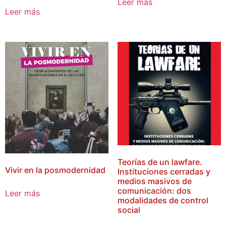
Leer más
Leer más
Teorías de un lawfare.
Vivir en la posmodernidad
Instituciones cerradas y
medios masivos de
comunicación: dos
Leer más
modalidades de control
social