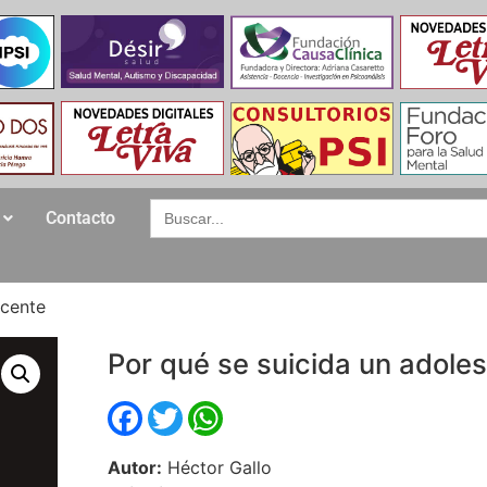
Search
Contacto
for:
scente
Por qué se suicida un adole
Facebook
Twitter
WhatsApp
Autor:
Héctor Gallo