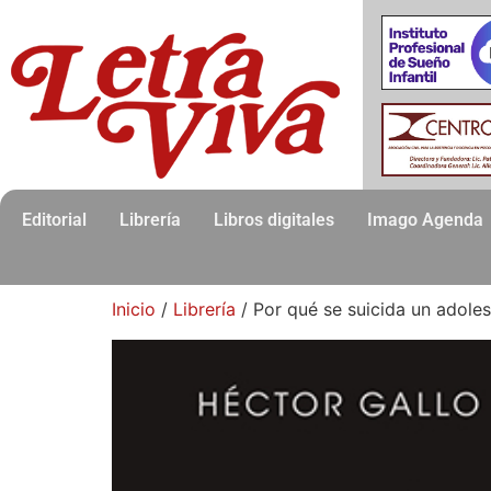
Editorial
Librería
Libros digitales
Imago Agenda
Inicio
/
Librería
/ Por qué se suicida un adole