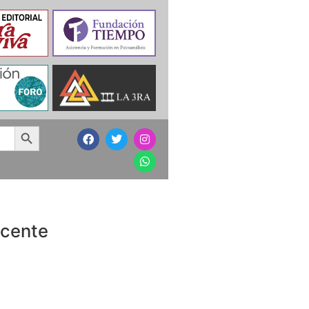
Search Button
scente