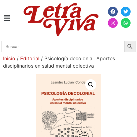
Searc
Search
for:
Inicio
/
Editorial
/ Psicología decolonial. Aportes
disciplinarios en salud mental colectiva