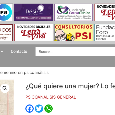
Search
Contacto
for:
femenino en psicoanálisis
¿Qué quiere una mujer? Lo f
PSICOANALISIS GENERAL
Facebook
Twitter
WhatsApp