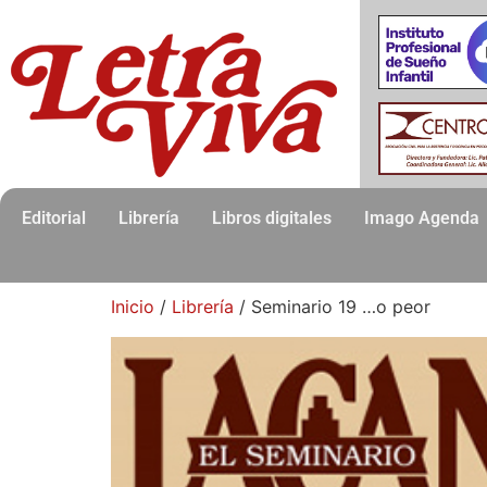
Editorial
Librería
Libros digitales
Imago Agenda
Inicio
/
Librería
/ Seminario 19 …o peor