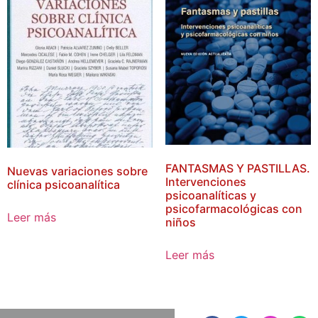
FANTASMAS Y PASTILLAS.
Nuevas variaciones sobre
Intervenciones
clínica psicoanalítica
psicoanalíticas y
psicofarmacológicas con
Leer más
niños
Leer más