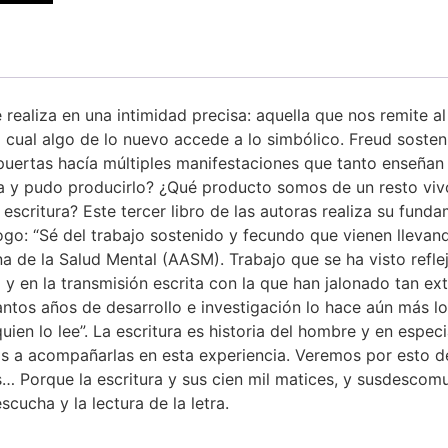
se realiza en una intimidad precisa: aquella que nos remite a
el cual algo de lo nuevo accede a lo simbólico. Freud sostení
 puertas hacía múltiples manifestaciones que tanto enseñan 
sta y pudo producirlo? ¿Qué producto somos de un resto vi
scritura? Este tercer libro de las autoras realiza su funda
logo: “Sé del trabajo sostenido y fecundo que vienen lleva
a de la Salud Mental (AASM). Trabajo que se ha visto refle
 en la transmisión escrita con la que han jalonado tan ext
tantos años de desarrollo e investigación lo hace aún más l
uien lo lee”. La escritura es historia del hombre y en especi
nos a acompañarlas en esta experiencia. Veremos por esto de
 Porque la escritura y sus cien mil matices, y susdescomun
scucha y la lectura de la letra.