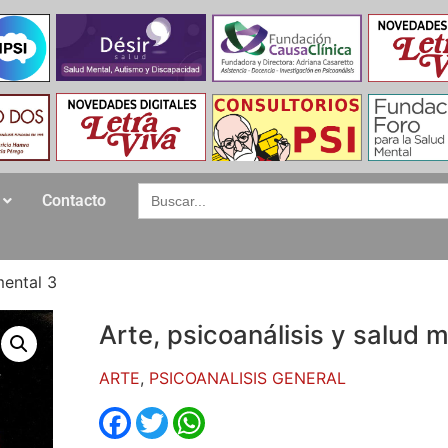
Search
Contacto
for:
mental 3
Arte, psicoanálisis y salud 
ARTE
,
PSICOANALISIS GENERAL
Facebook
Twitter
WhatsApp