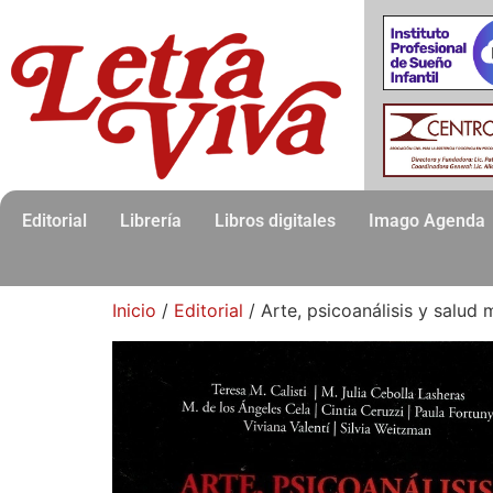
Editorial
Librería
Libros digitales
Imago Agenda
Inicio
/
Editorial
/ Arte, psicoanálisis y salud 