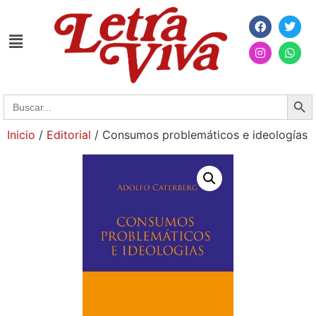
Searc
Search
for:
Inicio
/
Editorial
/ Consumos problemáticos e ideologías