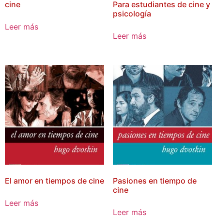
cine
Para estudiantes de cine y
psicología
Leer más
Leer más
El amor en tiempos de cine
Pasiones en tiempo de
cine
Leer más
Leer más