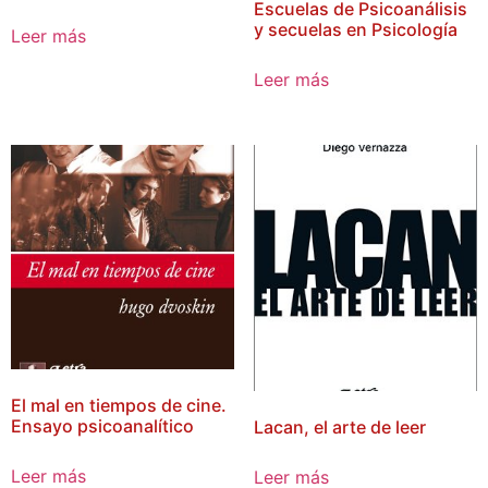
Escuelas de Psicoanálisis
y secuelas en Psicología
Leer más
Leer más
El mal en tiempos de cine.
Ensayo psicoanalítico
Lacan, el arte de leer
Leer más
Leer más