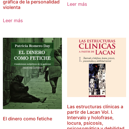
gráfica de la personalidad
Leer más
violenta
Leer más
Las estructuras clínicas a
partir de Lacan Vol. I.
Intervalo y holofrase,
El dinero como fetiche
locura, psicosis,
psicosomática y debilidad