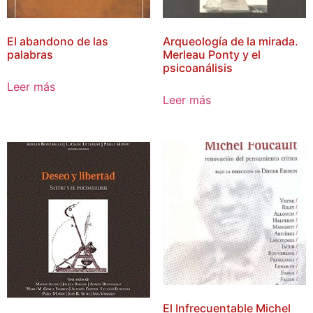
El abandono de las
Arqueología de la mirada.
palabras
Merleau Ponty y el
psicoanálisis
Leer más
Leer más
El Infrecuentable Michel