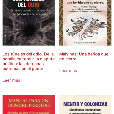
Los túneles del odio. De la
Malvinas: Una herida que
batalla cultural a la disputa
no cierra
política: las derechas
extremas en el poder
Leer más
Leer más