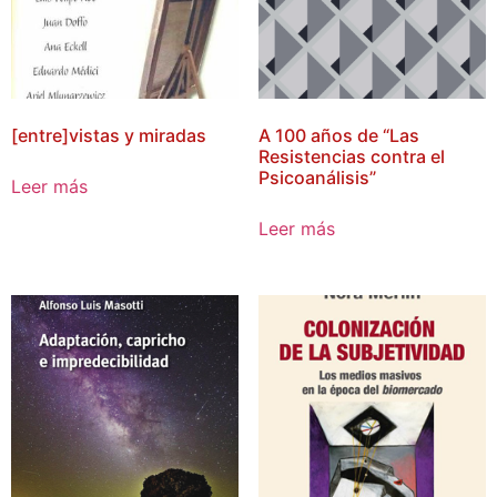
[entre]vistas y miradas
A 100 años de “Las
Resistencias contra el
Psicoanálisis”
Leer más
Leer más