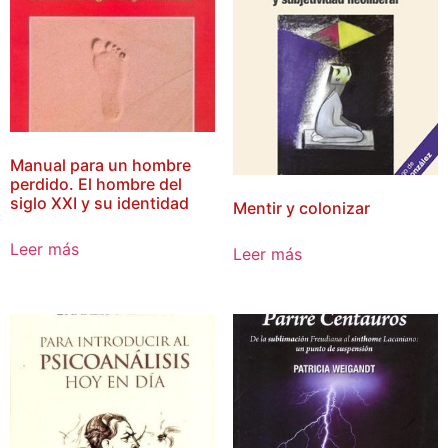
Manual para un hombre
perdido. El hombre del
siglo XXI y su identidad
Mentir y colonizar
Leer más
Leer más