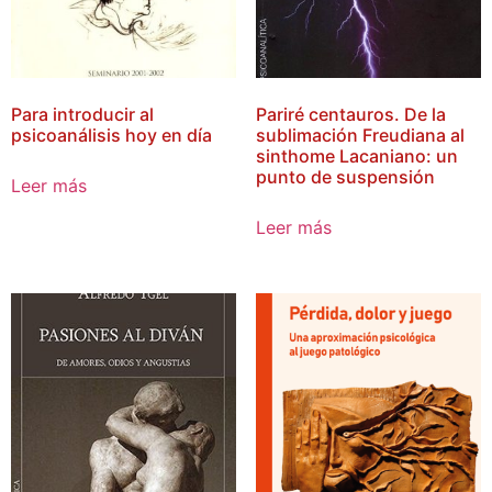
Para introducir al
Pariré centauros. De la
psicoanálisis hoy en día
sublimación Freudiana al
sinthome Lacaniano: un
punto de suspensión
Leer más
Leer más