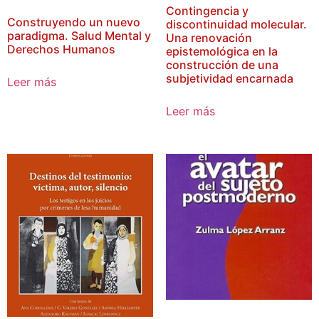
Contingencia y
Construyendo un nuevo
discontinuidad molecular.
paradigma. Salud Mental y
Una renovación
Derechos Humanos
epistemológica en la
construcción de una
subjetividad encarnada
Leer más
Leer más