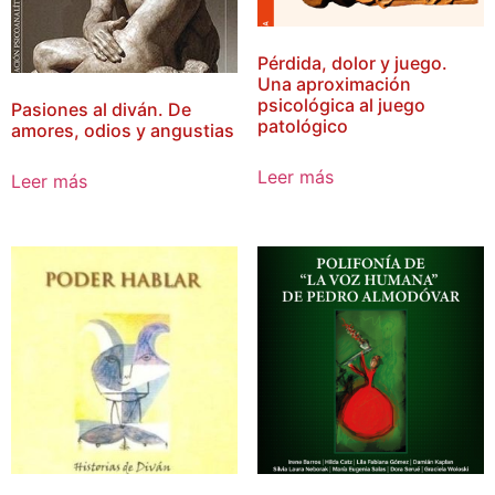
Pérdida, dolor y juego.
Una aproximación
psicológica al juego
Pasiones al diván. De
patológico
amores, odios y angustias
Leer más
Leer más