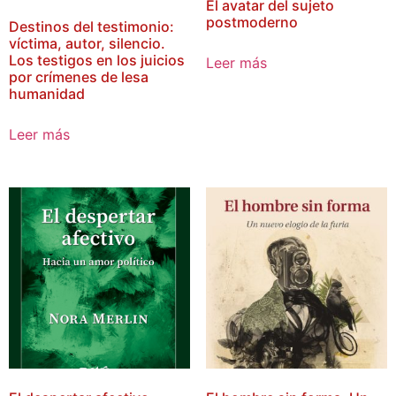
El avatar del sujeto
postmoderno
Destinos del testimonio:
víctima, autor, silencio.
Los testigos en los juicios
Leer más
por crímenes de lesa
humanidad
Leer más