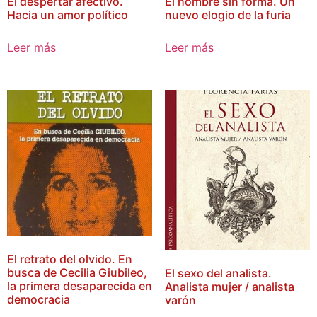
El despertar afectivo.
El hombre sin forma. Un
Hacia un amor político
nuevo elogio de la furia
Leer más
Leer más
El retrato del olvido. En
busca de Cecilia Giubileo,
El sexo del analista.
la primera desaparecida en
Analista mujer / analista
democracia
varón