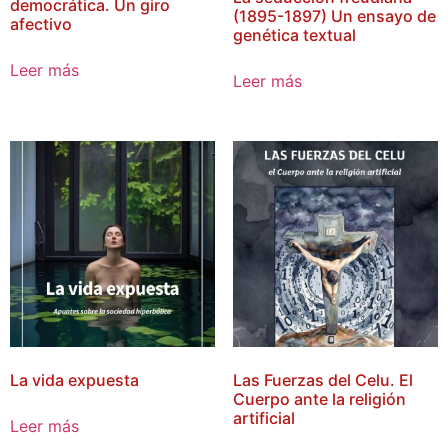
democrática. Un giro
(1895-1897) Un ensayo de
afectivo
genética textual
Leer más
Leer más
La vida expuesta
Las Fuerzas del Celu. El
Cuerpo ante la religión
artificial
Leer más